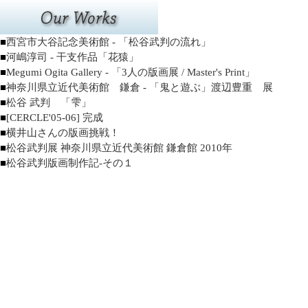
■
西宮市大谷記念美術館 - 「松谷武判の流れ」
■
河嶋淳司 - 干支作品「花猿」
■
Megumi Ogita Gallery - 「3人の版画展 / Master's Print」
■
神奈川県立近代美術館 鎌倉 - 「鬼と遊ぶ」渡辺豊重 展
■
松谷 武判 「雫」
■
[CERCLE'05-06] 完成
■
横井山さんの版画挑戦！
■
松谷武判展 神奈川県立近代美術館 鎌倉館 2010年
■
松谷武判版画制作記-その１