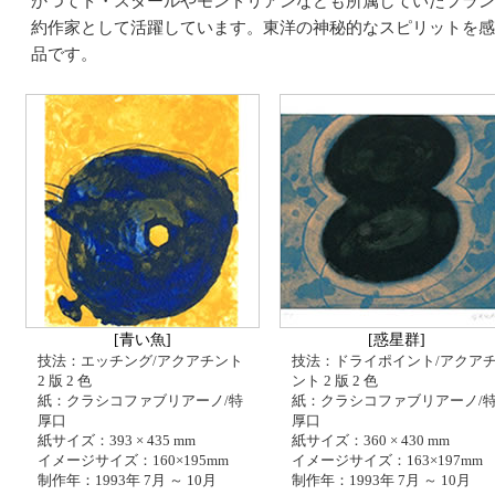
かつてド・スタールやモンドリアンなども所属していたフラン
約作家として活躍しています。東洋の神秘的なスピリットを感
品です。
[青い魚]
[惑星群]
技法：エッチング/アクアチント
技法：ドライポイント/アクア
2 版 2 色
ント 2 版 2 色
紙：クラシコファブリアーノ/特
紙：クラシコファブリアーノ/
厚口
厚口
紙サイズ：393 × 435 mm
紙サイズ：360 × 430 mm
イメージサイズ：160×195mm
イメージサイズ：163×197mm
制作年：1993年 7月 ～ 10月
制作年：1993年 7月 ～ 10月