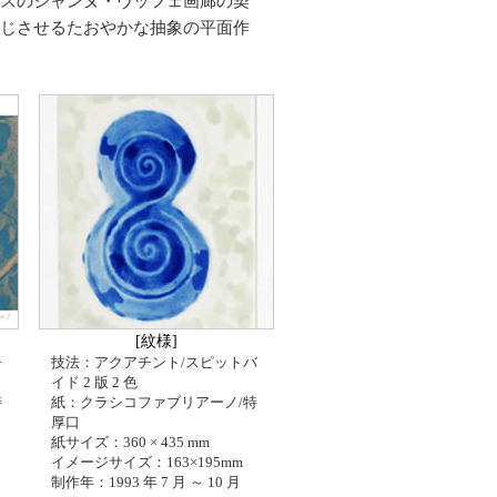
スのジャンヌ・ヴッフェ画廊の契
じさせるたおやかな抽象の平面作
[紋様]
チ
技法：アクアチント/スピットバ
イド 2 版 2 色
特
紙：クラシコファブリアーノ/特
厚口
紙サイズ：360 × 435 mm
イメージサイズ：163×195mm
制作年：1993 年 7 月 ～ 10 月