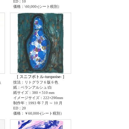
ED：10
価格：\60,000-(シート税別）
[ スニフボトル-turquoise- ]
色
技法：リトグラフ 6 版 6 色
紙：ベランアルシュ/白
紙サイズ：380 × 510 mm
イメージサイズ：222×290mm
制作年：1993 年 7 月 ～ 10 月
ED：20
価格：￥60,000-(シート税別）